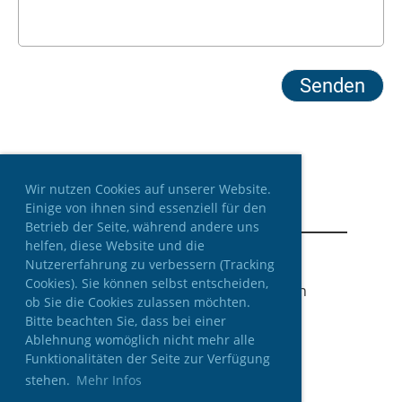
Wir nutzen Cookies auf unserer Website.
Einige von ihnen sind essenziell für den
Betrieb der Seite, während andere uns
helfen, diese Website und die
Nutzererfahrung zu verbessern (Tracking
Cookies). Sie können selbst entscheiden,
© Sport-Boot-Club Lohr a. Main
ob Sie die Cookies zulassen möchten.
Erstellt mit ClubDesk Vereinssoftware
Bitte beachten Sie, dass bei einer
Ablehnung womöglich nicht mehr alle
Funktionalitäten der Seite zur Verfügung
stehen.
Mehr Infos
Kontakt