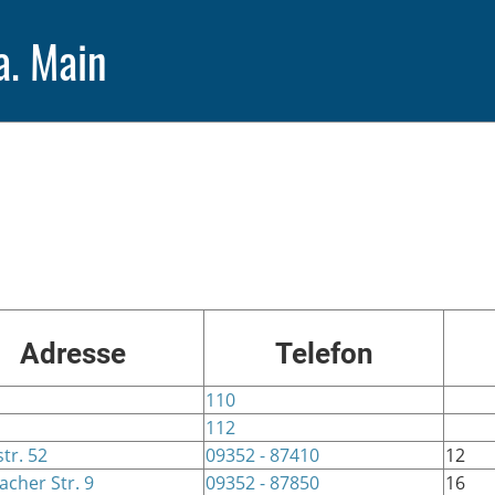
a. Main
Adresse
Telefon
110
112
tr. 52
09352 - 87410
12
her Str. 9
09352 - 87850
16