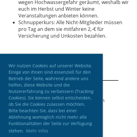
wegen Hochwassergefahr geräumt, weshalb wir
euch im Herbst und Winter keine
Veranstaltungen anbieten können.
Schnupperkurs: Alle Nicht-Mitglieder müssen
pro Tag an dem sie mitfahren 2,-€ für
Versicherung und Unkosten bezahlen.
Wir nutzen Cookies auf unserer Website.
Einige von ihnen sind essenziell für den
Betrieb der Seite, während andere uns
helfen, diese Website und die
Nutzererfahrung zu verbessern (Tracking
Cookies). Sie können selbst entscheiden,
© Sport-Boot-Club Lohr a. Main
ob Sie die Cookies zulassen möchten.
Erstellt mit ClubDesk Vereinssoftware
Bitte beachten Sie, dass bei einer
Ablehnung womöglich nicht mehr alle
Funktionalitäten der Seite zur Verfügung
stehen.
Mehr Infos
Kontakt